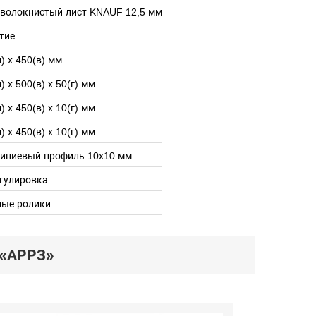
оволокнистый лист KNAUF 12,5 мм
тие
) х 450(в) мм
) х 500(в) х 50(г) мм
) х 450(в) х 10(г) мм
) х 450(в) х 10(г) мм
иниевый профиль 10х10 мм
гулировка
ные ролики
«АРРЗ»