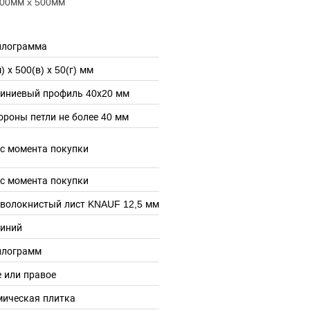
200мм x 500мм
илограмма
) х 500(в) х 50(г) мм
иниевый профиль 40х20 мм
ороны петли не более 40 мм
 с момента покупки
 с момента покупки
оволокнистый лист KNAUF 12,5 мм
иний
илограмм
 или правое
мическая плитка