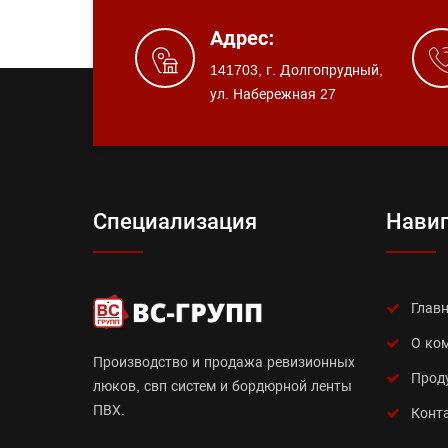
Адрес:
141703, г. Долгопрудный,
ул. Набережная 27
Специализация
Нави
Глав
О ко
Производство и продажа ревизионных
Прод
люков, свп систем и бордюрной ленты
ПВХ.
Конт