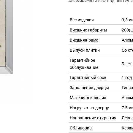
Алюминиевый люк под плитку 
Вес изделия
3,3 к
Внешние габариты
200(ш
Внешняя рама
Алюм
Выпуск плитки
Со ст
Гарантийное
5 лет
обслуживание
Гарантийный срок
1 год
Заполнение дверцы
Гипс
Материал изделия
Алюм
Нагрузка на дверцу
7.5 к
Направление открытия
Левое
Облицовка
Кера