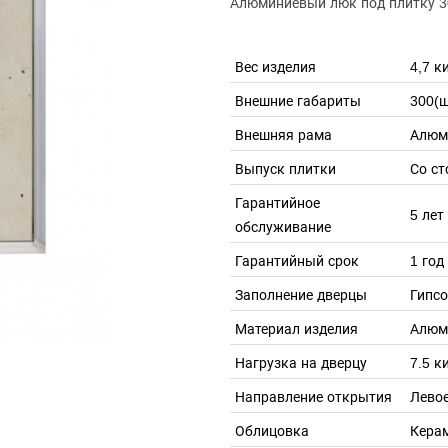
Алюминиевый люк под плитку 
Вес изделия
4,7 к
Внешние габариты
300(ш
Внешняя рама
Алюм
Выпуск плитки
Со ст
Гарантийное
5 лет
обслуживание
Гарантийный срок
1 год
Заполнение дверцы
Гипс
Материал изделия
Алюм
Нагрузка на дверцу
7.5 к
Направление открытия
Левое
Облицовка
Кера