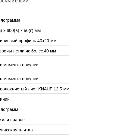
300мм x 600мм
илограмма
) х 600(в) х 50(г) мм
иниевый профиль 40х20 мм
ороны петли не более 40 мм
 с момента покупки
 с момента покупки
оволокнистый лист KNAUF 12,5 мм
иний
илограмм
 или правое
мическая плитка