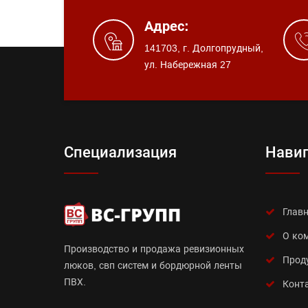
Адрес:
141703, г. Долгопрудный,
ул. Набережная 27
Специализация
Нави
Глав
О ко
Производство и продажа ревизионных
Прод
люков, свп систем и бордюрной ленты
ПВХ.
Конт