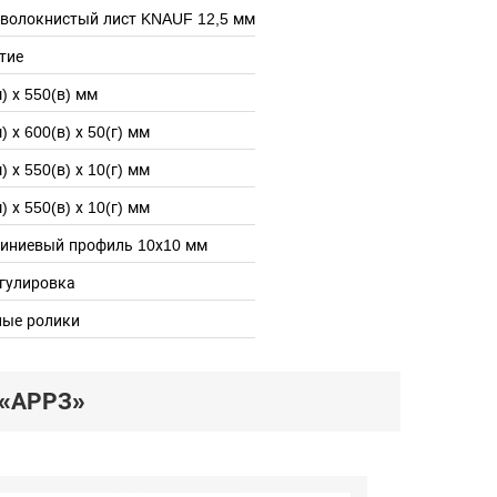
оволокнистый лист KNAUF 12,5 мм
тие
) х 550(в) мм
) х 600(в) х 50(г) мм
) х 550(в) х 10(г) мм
) х 550(в) х 10(г) мм
иниевый профиль 10х10 мм
гулировка
ные ролики
«АРРЗ»