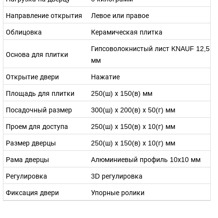
Направление открытия
Левое или правое
Облицовка
Керамическая плитка
Гипсоволокнистый лист KNAUF 12,5
Основа для плитки
мм
Открытие двери
Нажатие
Площадь для плитки
250(ш) х 150(в) мм
Посадочный размер
300(ш) х 200(в) х 50(г) мм
Проем для доступа
250(ш) х 150(в) х 10(г) мм
Размер дверцы
250(ш) х 150(в) х 10(г) мм
Рама дверцы
Алюминиевый профиль 10х10 мм
Регулировка
3D регулировка
Фиксация двери
Упорные ролики