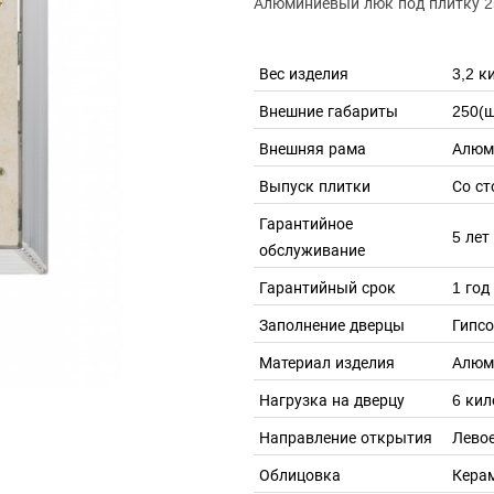
Алюминиевый люк под плитку 2
Вес изделия
3,2 к
Внешние габариты
250(ш
Внешняя рама
Алюм
Выпуск плитки
Со ст
Гарантийное
5 лет
обслуживание
Гарантийный срок
1 год
Заполнение дверцы
Гипс
Материал изделия
Алюм
Нагрузка на дверцу
6 ки
Направление открытия
Левое
Облицовка
Кера