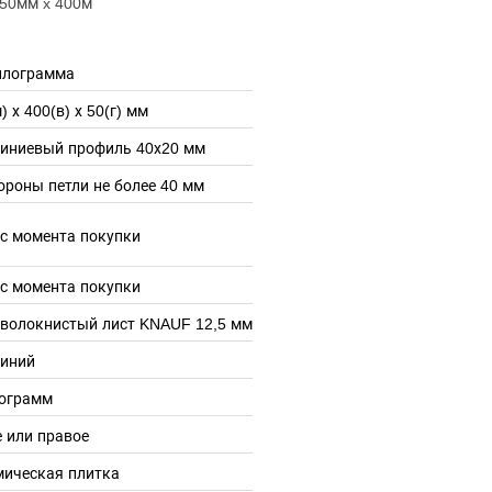
50мм x 400м
илограмма
) х 400(в) х 50(г) мм
иниевый профиль 40х20 мм
ороны петли не более 40 мм
 с момента покупки
 с момента покупки
оволокнистый лист KNAUF 12,5 мм
иний
лограмм
 или правое
мическая плитка