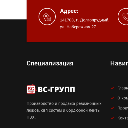
Адрес:
141703, г. Долгопрудный,
ул. Набережная 27
Специализация
Нави
Глав
О ко
Производство и продажа ревизионных
Прод
люков, свп систем и бордюрной ленты
ПВХ.
Конт