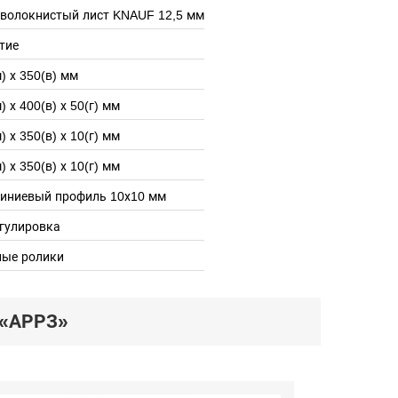
оволокнистый лист KNAUF 12,5 мм
тие
) х 350(в) мм
) х 400(в) х 50(г) мм
) х 350(в) х 10(г) мм
) х 350(в) х 10(г) мм
иниевый профиль 10х10 мм
гулировка
ные ролики
«АРРЗ»